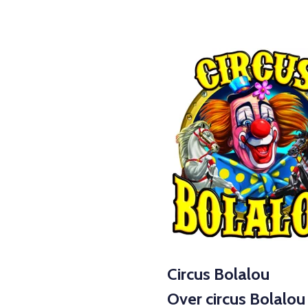
Ga
direct
naar
de
hoofdinhoud
Circus Bolalou
Over circus Bolalou