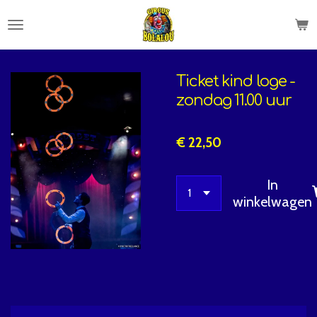
Ga
direct
naar
de
Ticket kind loge -
hoofdinhoud
zondag 11.00 uur
€ 22,50
In
winkelwagen